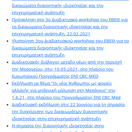
δικαιώματα διανοητικής ιδιοκτησίας και την
επιχειρηματική ανάπτυξη
Πρόσκληση στο 3ο Διαδικτυακό workshop του ΕΒΕΘ για
τα δικαιώματα διανοητικής ιδοκτησίας και την
επιχειρηματική ανάπτυξη, 22.02.2021
Υλοποίηση 3ου Διαδικτυακού workshop του ΕΒΕΘ για τα
δικαιώματα διανοητικής ιδιοκτησίας και την
επιχειρηματική ανάπτυξη
Διαδικτυακός διάλογος μεταξύ νέων από την περιοχή
της Μεσογείου, στις 10.05.2021, στο πλαίσιο του
Ευρωπαϊκού Προγράμματος ENI CBC MED
Εκδήλωση με θέμα “Οι νέοι Άνθρωποι ως φορείς
αλλαγής για μηδενική μόλυνση στη Μεσόγειο” την
1.6.21, στο πλαίσιο του Προγράμματος ENI CBC Med
Διαδικτυακή εκδήλωση στις 22 Ιουνίου για τη σημασία
της διαχείρισης των δικαιωμάτων διανοητικής
ιδιοκτησίας στην επιχειρηματική ανάπτυξη
Η σημασία της διανοητικής ιδιοκτησίας στην