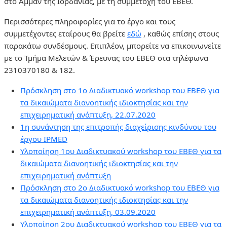
στο Αμμάν της Ιορδανίας, με τη συμμετοχή του ΕΒΕΘ.
Περισσότερες πληροφορίες για το έργο και τους
συμμετέχοντες εταίρους θα βρείτε
εδώ
, καθώς επίσης στους
παρακάτω συνδέσμους. Επιπλέον, μπορείτε να επικοινωνείτε
με το Τμήμα Μελετών & Έρευνας του ΕΒΕΘ στα τηλέφωνα
2310370180 & 182.
Πρόσκληση στο 1ο Διαδικτυακό workshop του ΕΒΕΘ για
τα δικαιώματα διανοητικής ιδιοκτησίας και την
επιχειρηματική ανάπτυξη, 22.07.2020
1η συνάντηση της επιτροπής διαχείρισης κινδύνου του
έργου IPMED
Υλοποίηση 1ου Διαδικτυακού workshop του ΕΒΕΘ για τα
δικαιώματα διανοητικής ιδιοκτησίας και την
επιχειρηματική ανάπτυξη
Πρόσκληση στο 2ο Διαδικτυακό workshop του ΕΒΕΘ για
τα δικαιώματα διανοητικής ιδιοκτησίας και την
επιχειρηματική ανάπτυξη, 03.09.2020
Υλοποίηση 2ου Διαδικτυακού workshop του ΕΒΕΘ για τα