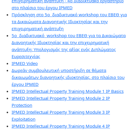
επιχειρηματική ανάπτυξη - 4ο διαδικτυακό εργαστήριο
στο πλαίσιο του έργου IPMED
Πρόσκληση στο 5ο διαδικτυακό workshop του ΕΒΕΘ για
τα Δικαιώματα Διανοητικής Ιδιοκτησίας και την
επιχειρηματική ανάπτυξη
5ο διαδικτυακό
workshop
του ΕΒΕΘ για τα Δικαιώματα
Διανοητικής Ιδιοκτησίας και την επιχειρηματική
ανάπτυξη:
Υπολογισμός της αξίας ενός Διπλώματος
Ευρεσιτεχνίας
IPMED Video
Δωρεάν συμβουλευτική υποστήριξη σε θέματα
δικαιωμάτων διανοητικής ιδιοκτησίας, στο πλαίσιο του
έργου IPMED
IPMED Intellectual Property Training Module 1 IP Basics
IPMED Intellectual Property Training Module 2 IP
Protection
IPMED Intellectual Property Training Module 3 IP
Exploitation
IPMED Intellectual Property Training Module 4 IP